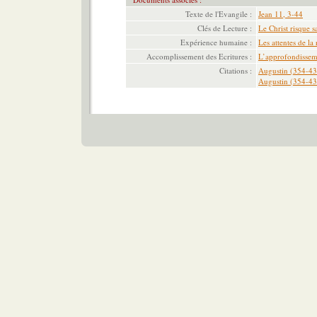
Texte de l'Evangile :
Jean 11, 3-44
Clés de Lecture :
Le Christ risque s
Expérience humaine :
Les attentes de la
Accomplissement des Ecritures :
L’approfondisseme
Citations :
Augustin (354-43
Augustin (354-43